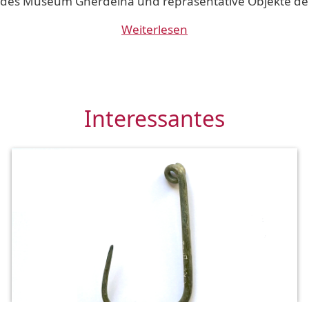
es Museum Gherdëina und repräsentative Objekte der
Weiterlesen
Interessantes