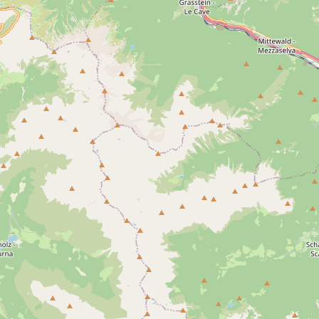
- Alle -
Perm
Trias
Kreide
Mesolithikum
Kupfe
19. Jahrhundert
20. Jahrhundert
Gebiet(e)
- Alle -
Lajen
Kastelruth
Pufels
St. Ulrich
St. J