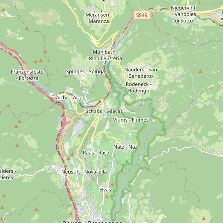
rzeit
Bronzezeit
Eisenzeit
Römerzeit
Mittelalter
16.
akob
St. Christina
Wolkenstein
Seceda
Raschötz
Seis