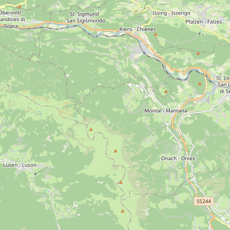
 Jahrhundert
17. Jahrhundert
18. Jahrhundert
er Alm
Langkofelgruppe
Puez
Sellastock